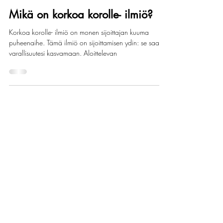
Rahataitoja
Mikä on korkoa korolle- ilmiö?
Korkoa korolle- ilmiö on monen sijoittajan kuuma
puheenaihe. Tämä ilmiö on sijoittamisen ydin: se saa
varallisuutesi kasvamaan. Aloittelevan