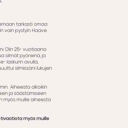
i.
ilemaan tarkasti omaa
uin vain pystyin. Haave
i. Olin 25- vuotiaana
a silmät pyöreinä, ja
e- laskurin avulla,
uttui silmissäni lukujen
in. Aiheesta alkoikin
seen ja säästämiseen
aan myös muille aiheesta
otivaatiota myös muille