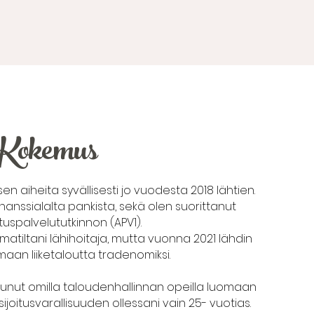
Kokemus
sen aiheita syvällisesti jo vuodesta 2018 lähtien.
nssialalta pankista, sekä olen suorittanut
ituspalvelututkinnon (APV1).
tiltani lähihoitaja, mutta vuonna 2021 lähdin
aan liiketaloutta tradenomiksi.
unut omilla taloudenhallinnan opeilla luomaan
 sijoitusvarallisuuden ollessani vain 25- vuotias.