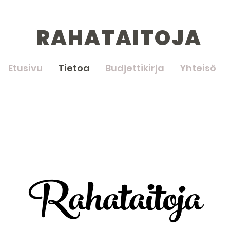
RAHATAITOJA
Etusivu
Tietoa
Budjettikirja
Yhteisö
Rahataitoja