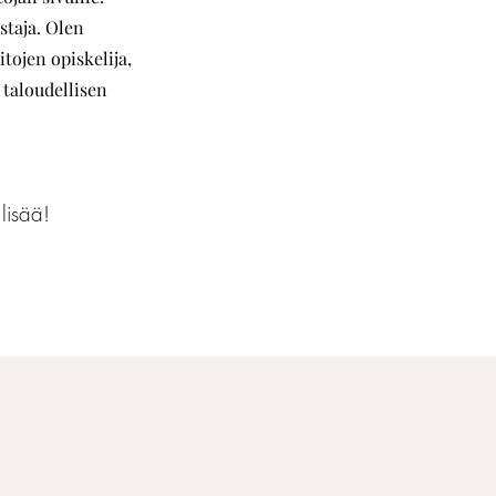
staja. Olen
tojen opiskelija,
 taloudellisen
 lisää!