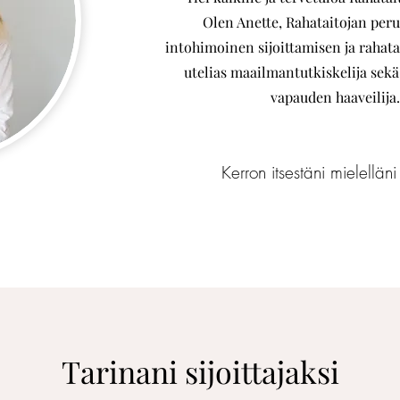
Olen Anette, Rahataitojan peru
intohimoinen sijoittamisen ja rahatai
utelias maailmantutkiskelija sekä
vapauden haaveilija.
Kerron itsestäni mielelläni
Tarinani sijoittajaksi