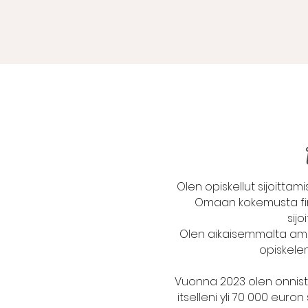
Olen opiskellut sijoittami
Omaan kokemusta fina
sijo
Olen aikaisemmalta amma
opiskelem
Vuonna 2023 olen onnist
itselleni yli 70 000 euron