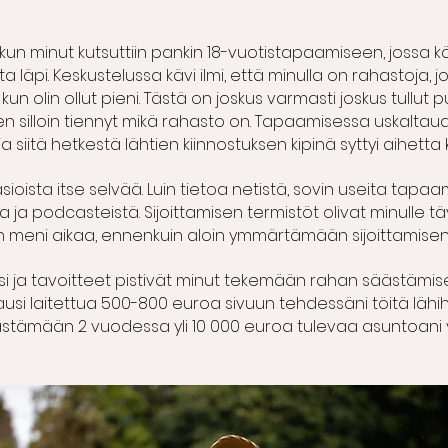
itä, kun minut kutsuttiin pankin 18-vuotistapaamiseen, jossa
ta läpi. Keskustelussa kävi ilmi, että minulla on rahastoja,
n kun olin ollut pieni. Tästä on joskus varmasti joskus tull
n silloin tiennyt mikä rahasto on. Tapaamisessa uskaltau
 ja siitä hetkestä lähtien kiinnostuksen kipinä syttyi aihett
ioista itse selvää. Luin tietoa netistä, sovin useita tapaam
sta ja podcasteistä. Sijoittamisen termistöt olivat minulle t
 meni aikaa, ennenkuin aloin ymmärtämään sijoittamisen
 ja tavoitteet pistivät minut tekemään rahan säästämise
ausi laitettua 500-800 euroa sivuun tehdessäni töitä lähih
stämään 2 vuodessa yli 10 000 euroa tulevaa asuntoani 