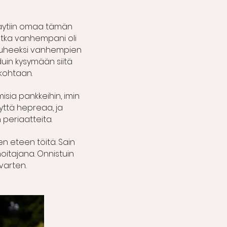
 käytiin omaa tämän
 jotka vanhempani oli
ut puheeksi vanhempien
duin kysymään siitä
a kohtaan.
isia pankkeihin, imin
äyttä hepreaa, ja
 periaatteita.
n eteen töitä. Sain
oitajana. Onnistuin
varten.