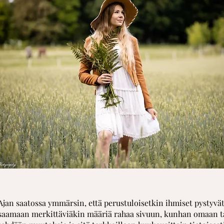
Ajan saatossa ymmärsin, että perustuloisetkin ihmiset pystyvä
saamaan merkittäviäkin määriä rahaa sivuun, kunhan omaan t