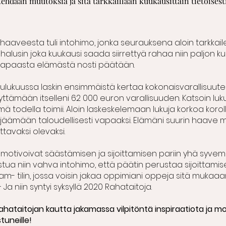
tehdään muutoksia ja sitä tarkkaillaan kuukausittain tietoisest
 haaveesta tuli intohimo, jonka seurauksena aloin tarkka
lä halusin joka kuukausi saada siirrettyä rahaa niin paljon k
i vapaasta elämästä nosti päätään.
lukuussa laskin ensimmäistä kertaa kokonaisvarallisuuten
yttämään itselleni 62 000 euron varallisuuden. Katsoin luku
mä todella toimii. Aloin laskeskelemaan lukuja korkoa koroll
in jäämään taloudellisesti vapaaksi. Elämäni suurin haave mu
avaksi olevaksi.
motivoivat säästämisen ja sijoittamisen pariin yhä syvemm
tua niin vahva intohimo, että päätin perustaa sijoittami
gram- tilin, jossa voisin jakaa oppimiani oppeja sitä muka
– Ja niin syntyi syksyllä 2020 Rahataitoja.
Rahataitojan kautta jakamassa vilpitöntä inspiraatiota ja m
tuneille!