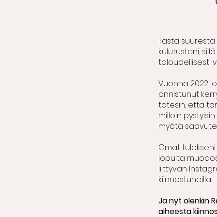
Tästä suuresta
kulutustani, sil
taloudellisest
Vuonna 2022 jou
onnistunut kerr
totesin, että tä
milloin pystyis
myötä saavutett
Omat tulokseni 
lopulta muodos
liittyvän Insta
kiinnostuneilla. 
Ja nyt olenkin 
aiheesta kiinnos