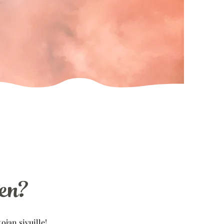
en?
ojan sivuille!