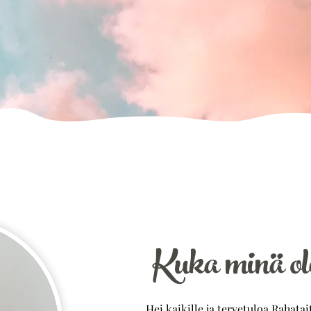
Kuka minä ol
Hei kaikille ja tervetuloa Rahatait