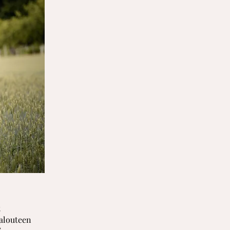
t
alouteen