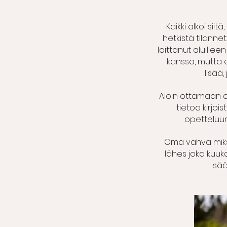
Kaikki alkoi si
hetkistä tilannet
laittanut aluillee
kanssa, mutta e
lisää,
Aloin ottamaan as
tietoa kirjoi
opetteluun
Oma vahva miksi
lähes joka kuuk
sää