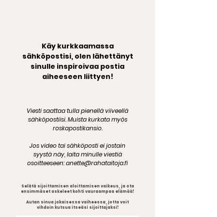
Käy kurkkaamassa
sähköpostisi, olen lähettänyt
sinulle inspiroivaa postia
aiheeseen liittyen!
Viesti saattaa tulla pienellä viiveellä
sähköpostiisi. Muista kurkata myös
roskapostikansio.
Jos video tai sähköposti ei jostain
syystä näy, laita minulle viestiä
osoitteeseen: anette@rahataitoja.fi
Selätä sijoittamisen aloittamisen vaikeus, ja ota
ensimmäset askeleet kohti vauraampaa elämää!
Autan sinua jokaisessa vaiheessa, jotta voit
vihdoin kutsua itseäsi sijoittajaksi!